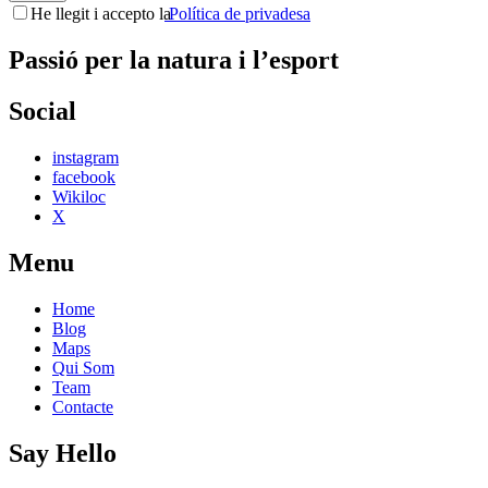
He llegit i accepto la
Política de privadesa
Passió per la natura i l’esport
Social
instagram
facebook
Wikiloc
X
Menu
Home
Blog
Maps
Qui Som
Team
Contacte
Say Hello