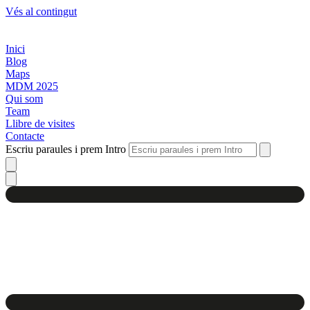
Vés al contingut
Inici
Blog
Maps
MDM 2025
Qui som
Team
Llibre de visites
Contacte
Escriu paraules i prem Intro