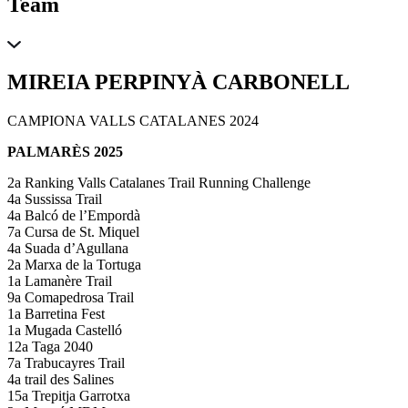
Team
MIREIA PERPINYÀ CARBONELL
CAMPIONA VALLS CATALANES 2024
PALMARÈS 2025
2a Ranking Valls Catalanes Trail Running Challenge
4a Sussissa Trail
4a Balcó de l’Empordà
7a Cursa de St. Miquel
4a Suada d’Agullana
2a Marxa de la Tortuga
1a Lamanère Trail
9a Comapedrosa Trail
1a Barretina Fest
1a Mugada Castelló
12a Taga 2040
7a Trabucayres Trail
4a trail des Salines
15a Trepitja Garrotxa