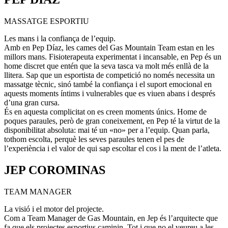
MASSATGE ESPORTIU
Les mans i la confiança de l’equip.
​Amb en Pep Díaz, les cames del Gas Mountain Team estan en les
millors mans. Fisioterapeuta experimentat i incansable, en Pep és un
home discret que entén que la seva tasca va molt més enllà de la
llitera. Sap que un esportista de competició no només necessita un
massatge tècnic, sinó també la confiança i el suport emocional en
aquests moments íntims i vulnerables que es viuen abans i després
d’una gran cursa.
​És en aquesta complicitat on es creen moments únics. Home de
poques paraules, però de gran coneixement, en Pep té la virtut de la
disponibilitat absoluta: mai té un «no» per a l’equip. Quan parla,
tothom escolta, perquè les seves paraules tenen el pes de
l’experiència i el valor de qui sap escoltar el cos i la ment de l’atleta.
JEP COROMINAS
TEAM MANAGER
La visió i el motor del projecte.
​Com a Team Manager de Gas Mountain, en Jep és l’arquitecte que
fa que els projectes esportius caminin. Tot i que no el veureu a les