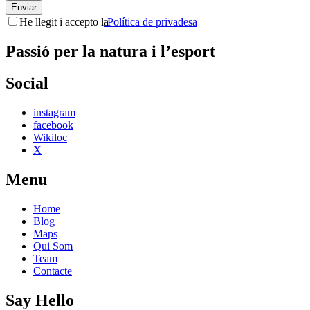
Enviar
He llegit i accepto la
Política de privadesa
Passió per la natura i l’esport
Social
instagram
facebook
Wikiloc
X
Menu
Home
Blog
Maps
Qui Som
Team
Contacte
Say Hello