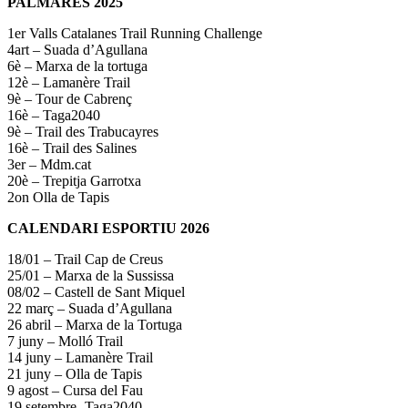
PALMARÈS 2025
1er Valls Catalanes Trail Running Challenge
4art – Suada d’Agullana
6è – Marxa de la tortuga
12è – Lamanère Trail
9è – Tour de Cabrenç
16è – Taga2040
9è – Trail des Trabucayres
16è – Trail des Salines
3er – Mdm.cat
20è – Trepitja Garrotxa
2on Olla de Tapis
CALENDARI ESPORTIU 2026
18/01 – Trail Cap de Creus
25/01 – Marxa de la Sussissa
08/02 – Castell de Sant Miquel
22 març – Suada d’Agullana
26 abril – Marxa de la Tortuga
7 juny – Molló Trail
14 juny – Lamanère Trail
21 juny – Olla de Tapis
9 agost – Cursa del Fau
19 setembre -Taga2040