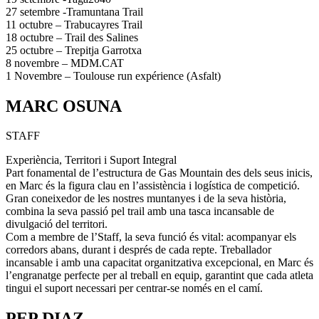
27 setembre -Tramuntana Trail
11 octubre – Trabucayres Trail
18 octubre – Trail des Salines
25 octubre – Trepitja Garrotxa
8 novembre – MDM.CAT
1 Novembre – Toulouse run expérience (Asfalt)
MARC OSUNA
STAFF
Experiència, Territori i Suport Integral
​Part fonamental de l’estructura de Gas Mountain des dels seus inicis,
en Marc és la figura clau en l’assistència i logística de competició.
Gran coneixedor de les nostres muntanyes i de la seva història,
combina la seva passió pel trail amb una tasca incansable de
divulgació del territori.
​Com a membre de l’Staff, la seva funció és vital: acompanyar els
corredors abans, durant i després de cada repte. Treballador
incansable i amb una capacitat organitzativa excepcional, en Marc és
l’engranatge perfecte per al treball en equip, garantint que cada atleta
tingui el suport necessari per centrar-se només en el camí.
PEP DIAZ