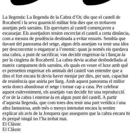
La llegenda: La llegenda de la Cabra d’Or, diu que el castell de
Rocabertí i la seva guarnició militar feia dies que es trobaven
assetjats pels sarraïns. Els queviures al castell començaven a
escassejar. Els assetjadors tenien encerclat el castell a certa distància,
com a mesura de prudència destinada a evitar ensurts. Sembla que
davant del panorama del setge, algun dels assetjats va tenir una idea
per desconcertar o enganyar a l’enemic: quan ja només els quedava
una cabra, a punt de sacrificar, van decidir engreixar-la i llançar-la
per la cinglera de Rocabertí. La cabra devia acabar desbudellada al
mateix campament dels sarraïns, els quals en veure el luxe amb què
es permetien engreixar els animals del castell van entendre que a
dins el fort encara hi devia haver menjar per dies, per tant, capacitat
de resistència que aniria per llarg. Amb aquest panorama el millor
seria doncs abandonar el setge i tornar cap a casa. Per celebrar
aquest esdeveniment, els assetjats van decidir fer una reproducció
d’or de la cabra i enterrar-la en algun punt del castell. A partir
d’aquesta llegenda, que com totes deu tenir una part verídica i una
altra fantasiosa, amb més o menys intensitat encara la sentim
explicar als avis de la Jonquera que asseguren que la cabra encara hi
és perquè ningú no l’ha trobat mai.
El Clàssic
El Clàssic