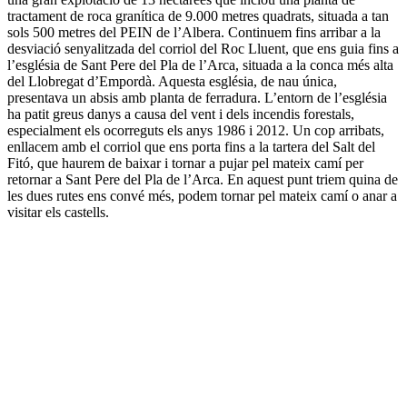
tractament de roca granítica de 9.000 metres quadrats, situada a tan
sols 500 metres del PEIN de l’Albera. Continuem fins arribar a la
desviació senyalitzada del corriol del Roc Lluent, que ens guia fins a
l’església de Sant Pere del Pla de l’Arca, situada a la conca més alta
del Llobregat d’Empordà. Aquesta església, de nau única,
presentava un absis amb planta de ferradura. L’entorn de l’església
ha patit greus danys a causa del vent i dels incendis forestals,
especialment els ocorreguts els anys 1986 i 2012. Un cop arribats,
enllacem amb el corriol que ens porta fins a la tartera del Salt del
Fitó, que haurem de baixar i tornar a pujar pel mateix camí per
retornar a Sant Pere del Pla de l’Arca. En aquest punt triem quina de
les dues rutes ens convé més, podem tornar pel mateix camí o anar a
visitar els castells.