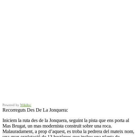
Powered by
Wikiloc
Recorreguts Des De La Jonquera:
Iniciem la ruta des de la Jonquera, seguint la pista que ens porta al
Mas Brugat, un mas modernista construït sobre una roca.
Malauradament, a prop d’aquest, es troba la pedrera del mateix nom,
una gran explotació de 13 hectàrees que inclou una planta de