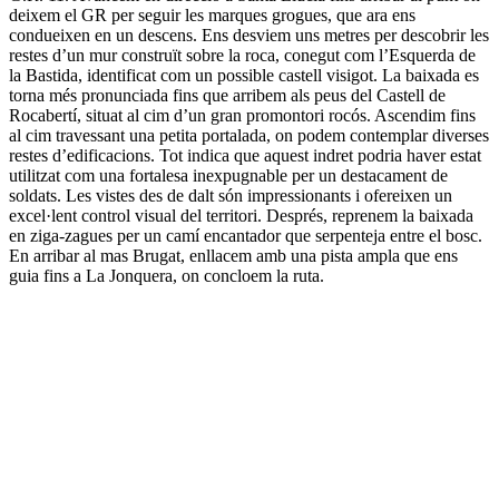
deixem el GR per seguir les marques grogues, que ara ens
condueixen en un descens. Ens desviem uns metres per descobrir les
restes d’un mur construït sobre la roca, conegut com l’Esquerda de
la Bastida, identificat com un possible castell visigot. La baixada es
torna més pronunciada fins que arribem als peus del Castell de
Rocabertí, situat al cim d’un gran promontori rocós. Ascendim fins
al cim travessant una petita portalada, on podem contemplar diverses
restes d’edificacions. Tot indica que aquest indret podria haver estat
utilitzat com una fortalesa inexpugnable per un destacament de
soldats. Les vistes des de dalt són impressionants i ofereixen un
excel·lent control visual del territori. Després, reprenem la baixada
en ziga-zagues per un camí encantador que serpenteja entre el bosc.
En arribar al mas Brugat, enllacem amb una pista ampla que ens
guia fins a La Jonquera, on concloem la ruta.