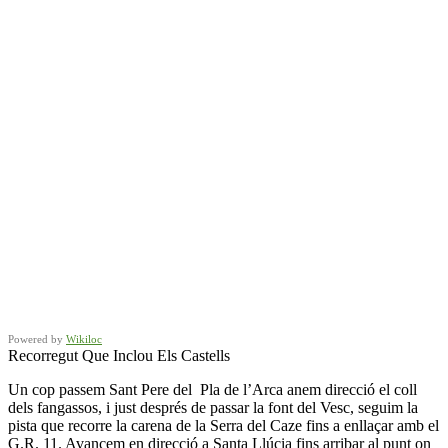
Powered by
Wikiloc
Recorregut Que Inclou Els Castells
Un cop passem Sant Pere del Pla de l’Arca anem direcció el coll
dels fangassos, i just després de passar la font del Vesc, seguim la
pista que recorre la carena de la Serra del Caze fins a enllaçar amb el
G.R. 11. Avancem en direcció a Santa Llúcia fins arribar al punt on