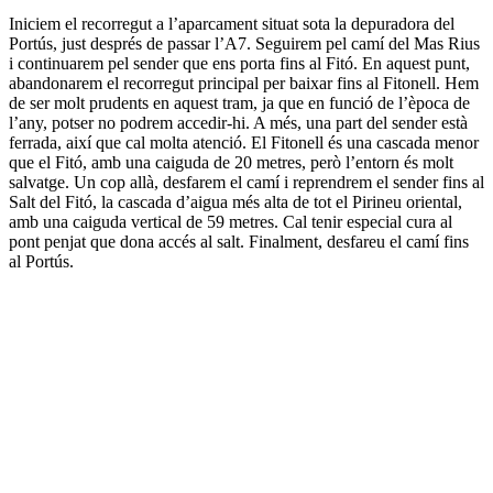
Iniciem el recorregut a l’aparcament situat sota la depuradora del
Portús, just després de passar l’A7. Seguirem pel camí del Mas Rius
i continuarem pel sender que ens porta fins al Fitó. En aquest punt,
abandonarem el recorregut principal per baixar fins al Fitonell. Hem
de ser molt prudents en aquest tram, ja que en funció de l’època de
l’any, potser no podrem accedir-hi. A més, una part del sender està
ferrada, així que cal molta atenció. El Fitonell és una cascada menor
que el Fitó, amb una caiguda de 20 metres, però l’entorn és molt
salvatge. Un cop allà, desfarem el camí i reprendrem el sender fins al
Salt del Fitó, la cascada d’aigua més alta de tot el Pirineu oriental,
amb una caiguda vertical de 59 metres. Cal tenir especial cura al
pont penjat que dona accés al salt. Finalment, desfareu el camí fins
al Portús.