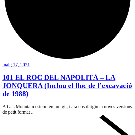
maig 17, 2021
101 EL ROC DEL NAPOLITÀ – LA
JONQUERA (Inclou el lloc de l’excavació
de 1988)
A Gas Mountain estem fent un gir, i ara ens dirigim a noves versions
de petit format ...