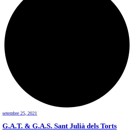
setembre 25, 2021
G.A.T. & G.A.S. Sant Julià dels Torts