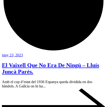
juny 23, 2023
El Vaixell Que No Era De Ningú – Lluís
Juncà Parés.
Amb el cop d’estat del 1936 Espanya queda dividida en dos
bàndols. A Galícia on hi ha...