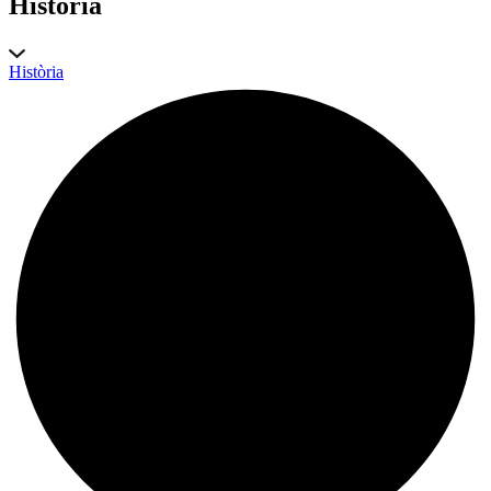
Història
Història